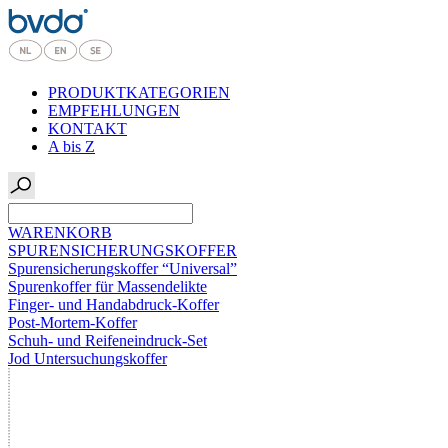
PRODUKTKATEGORIEN
EMPFEHLUNGEN
KONTAKT
A bis Z
WARENKORB
SPURENSICHERUNGSKOFFER
Spurensicherungskoffer “Universal”
Spurenkoffer für Massendelikte
Finger- und Handabdruck-Koffer
Post-Mortem-Koffer
Schuh- und Reifeneindruck-Set
Jod Untersuchungskoffer