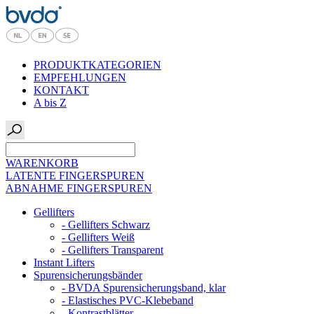
PRODUKTKATEGORIEN
EMPFEHLUNGEN
KONTAKT
A bis Z
WARENKORB
LATENTE FINGERSPUREN
ABNAHME FINGERSPUREN
Gellifters
- Gellifters Schwarz
- Gellifters Weiß
- Gellifters Transparent
Instant Lifters
Spurensicherungsbänder
- BVDA Spurensicherungsband, klar
- Elastisches PVC-Klebeband
- Kontrastblätter