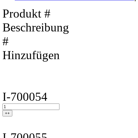
Produkt #
Beschreibung
#
Hinzufügen
I-700054
++
I-700055