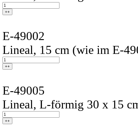
++
E-49002
Lineal, 15 cm (wie im E-49
++
E-49005
Lineal, L-förmig 30 x 15 cm
++