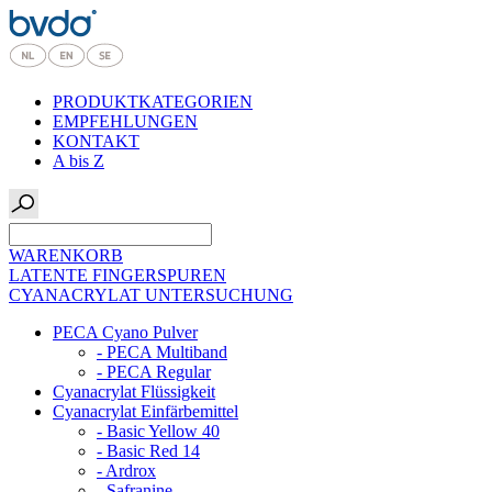
PRODUKTKATEGORIEN
EMPFEHLUNGEN
KONTAKT
A bis Z
WARENKORB
LATENTE FINGERSPUREN
CYANACRYLAT UNTERSUCHUNG
PECA Cyano Pulver
- PECA Multiband
- PECA Regular
Cyanacrylat Flüssigkeit
Cyanacrylat Einfärbemittel
- Basic Yellow 40
- Basic Red 14
- Ardrox
- Safranine