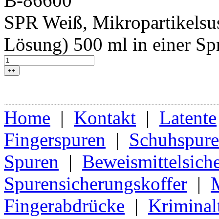
B-86600
SPR Weiß, Mikropartikelsus
Lösung) 500 ml in einer Sp
++
Home
|
Kontakt
|
Latente
Fingerspuren
|
Schuhspur
Spuren
|
Beweismittelsich
Spurensicherungskoffer
|
Fingerabdrücke
|
Kriminal