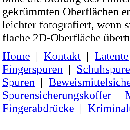
gekrümmten Oberflächen en
leichter fotografiert, wenn 
flache 2D-Oberfläche übert
Home
|
Kontakt
|
Latente
Fingerspuren
|
Schuhspur
Spuren
|
Beweismittelsich
Spurensicherungskoffer
|
Fingerabdrücke
|
Kriminal