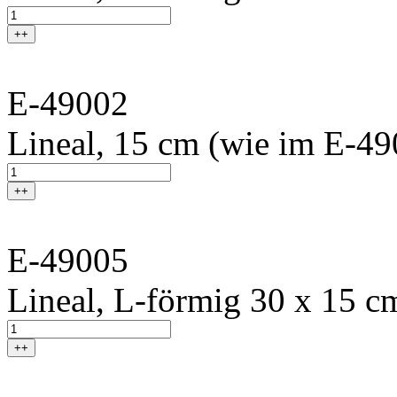
++
E-49002
Lineal, 15 cm (wie im E-49
++
E-49005
Lineal, L-förmig 30 x 15 cm
++