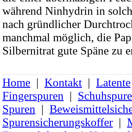
während Ninhydrin in solche
nach gründlicher Durchtrock
manchmal möglich, die Papi
Silbernitrat gute Späne zu e
Home
|
Kontakt
|
Latente
Fingerspuren
|
Schuhspur
Spuren
|
Beweismittelsich
Spurensicherungskoffer
|