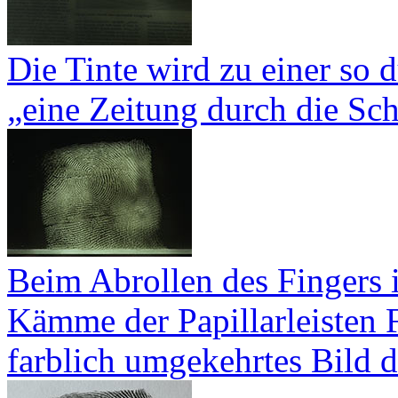
Die Tinte wird zu einer so 
„eine Zeitung durch die Sch
Beim Abrollen des Fingers i
Kämme der Papillarleisten F
farblich umgekehrtes Bild 