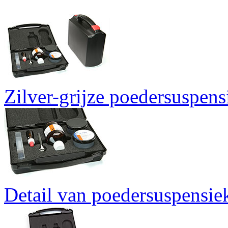
Zilver-grijze poedersuspens
Detail van poedersuspensiek