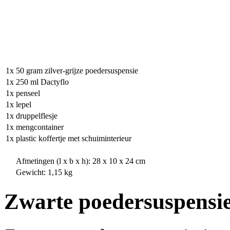
1x
50 gram zilver-grijze poedersuspensie
1x
250 ml Dactyflo
1x
penseel
1x
lepel
1x
druppelflesje
1x
mengcontainer
1x
plastic koffertje met schuiminterieur
Afmetingen (l x b x h): 28 x 10 x 24 cm
Gewicht: 1,15 kg
Zwarte poedersuspensi