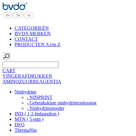
CATEGORIEËN
BVDA MERKEN
CONTACT
PRODUCTEN A t/m Z
CART
VINGERAFDRUKKEN
AMINOZUURREAGENTIA
Ninhydrine
- NINPRINT
- Gebruiksklare ninhydrineoplossing
- Ninhydrinepoeder
IND ( 1,2-Indaandion )
MTN ( 5-mtn )
DFO
ThermaNin