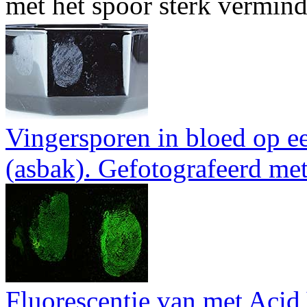
met het spoor sterk vermind
Vingersporen in bloed op e
(asbak). Gefotografeerd met 
Fluorescentie van met Acid