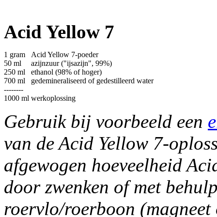
Acid Yellow 7
1 gram
Acid Yellow 7-poeder
50 ml
azijnzuur ("ijsazijn", 99%)
250 ml
ethanol (98% of hoger)
700 ml
gedemineraliseerd of gedestilleerd water
--------
1000 ml
werkoplossing
Gebruik bij voorbeeld een
e
van de Acid Yellow 7-oploss
afgewogen hoeveelheid Acid
door zwenken of met behulp
roervlo/roerboon (magneet