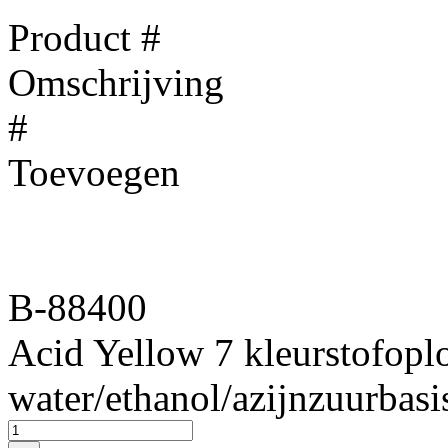
Product #
Omschrijving
#
Toevoegen
B-88400
Acid Yellow 7 kleurstofopl
water/ethanol/azijnzuurbasi