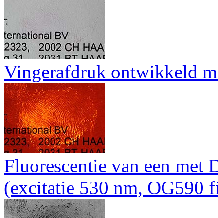
Vingerafdruk ontwikkeld 
Fluorescentie van een met
(excitatie 530 nm, OG590 fi