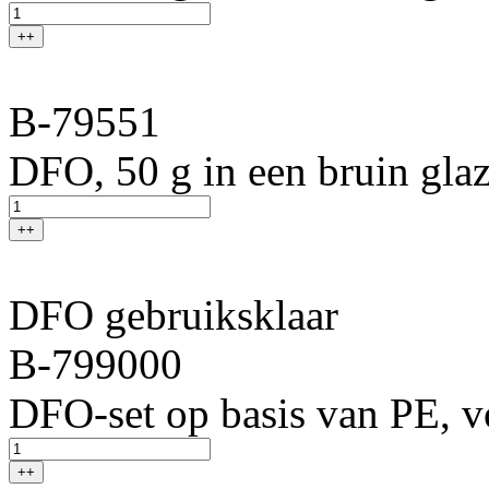
++
B-79551
DFO, 50 g in een bruin gla
++
DFO gebruiksklaar
B-799000
DFO-set op basis van PE, vo
++