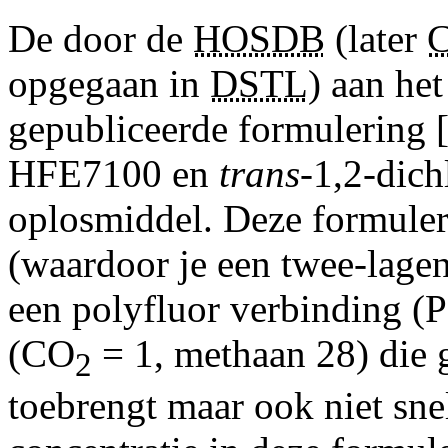
De door de
HOSDB
(later
opgegaan in
DSTL
) aan he
gepubliceerde formulering 
HFE7100 en
trans
-1,2-dich
oplosmiddel. Deze formuleri
(waardoor je een twee-lage
een polyfluor verbinding 
(CO
= 1, methaan 28) die 
2
toebrengt maar ook niet sne