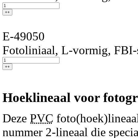
++
E-49050
Fotoliniaal, L-vormig, FBI-s
++
Hoeklineaal voor fotogr
Deze
PVC
foto(hoek)lineaal
nummer 2-lineaal die speci