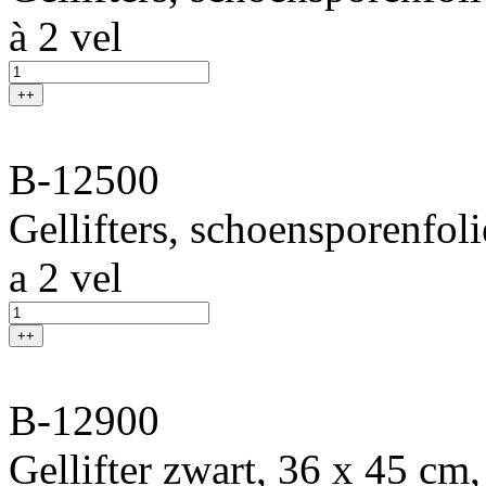
à 2 vel
++
B-12500
Gellifters, schoensporenfol
a 2 vel
++
B-12900
Gellifter zwart, 36 x 45 cm,